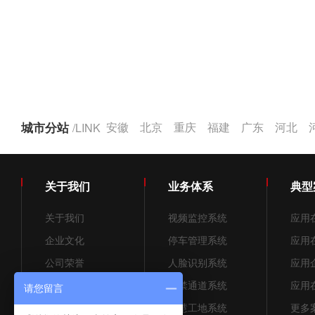
城市分站
/LINK
安徽
北京
重庆
福建
广东
河北
关于我们
业务体系
典型
关于我们
视频监控系统
应用
企业文化
停车管理系统
应用
公司荣誉
人脸识别系统
应用
招贤纳士
门禁通道系统
应用
请您留言
售后服务
智慧工地系统
更多案