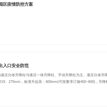
园区疫情防控方案
出入口安全防范
动液压分体升降柱与液压一体升降柱、手动升降柱为主。液压分体升
、219、275mm，标准升起高：600mm(可按要求订做400~800)，升降柱