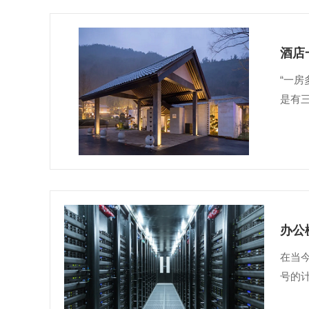
酒店
“一
是有三
办公
在当
号的